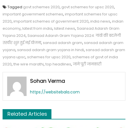
Tagged
govt schemes 2020
,
govt schemes for upsc 2020
,
important government schemes
,
important schemes for upsc
2020
,
important schemes of government 2020
,
india news
,
indian
economy
,
latest from india
,
latest news
,
Saansad Adarsh Gram
Yojana 2024
,
Saansad Adarsh Gram Yojana 2024: गांवों की बदलेगी
तस्वीर शुरू हुई नई योजना
,
sansad adarsh gram
,
sansad adarsh gram
yojana
,
sansad adarsh gram yojana in hindi
,
sansad adarsh gram
yojana upsc
,
schemes for upsc 2020
,
schemes of govt of india
2020
,
the wire marathi
,
top headlines
,
जाने पूरी जानकारी
Sohan Verma
https://websitebala.com
Related Articles