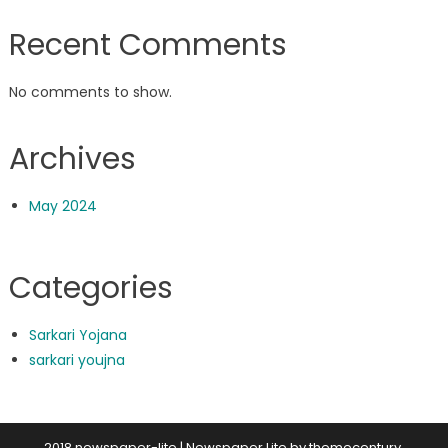
Recent Comments
No comments to show.
Archives
May 2024
Categories
Sarkari Yojana
sarkari youjna
2018 newspaper-lite
|
Newspaper Lite by
themecentury
.