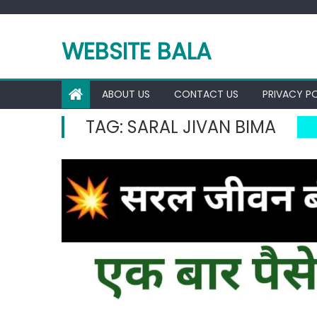
Skip
to
WEBSITE BALA
content
ABOUT US
CONTACT US
PRIVACY P
TAG:
SARAL JIVAN BIMA