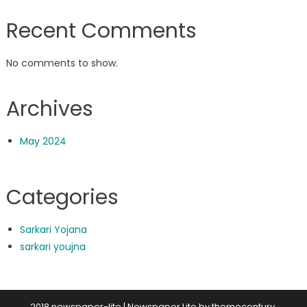
Recent Comments
No comments to show.
Archives
May 2024
Categories
Sarkari Yojana
sarkari youjna
2018 newspaper-lite
|
Newspaper Lite by
themecentury
.