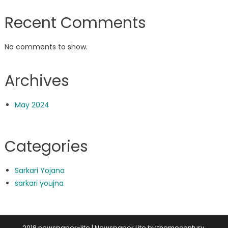
Recent Comments
No comments to show.
Archives
May 2024
Categories
Sarkari Yojana
sarkari youjna
2018 newspaper-lite
|
Newspaper Lite by
themecentury
.