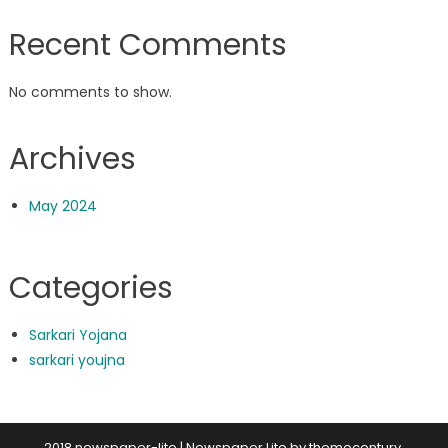
Recent Comments
No comments to show.
Archives
May 2024
Categories
Sarkari Yojana
sarkari youjna
2018 newspaper-lite
|
Newspaper Lite by
themecentury
.